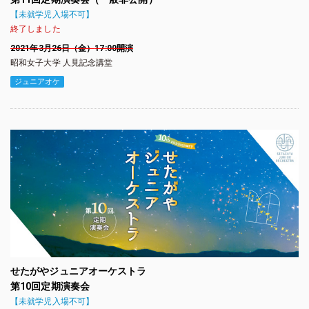
【未就学児入場不可】
終了しました
2021年3月26日（金）
17:00開演
昭和女子大学 人見記念講堂
ジュニアオケ
せたがやジュニアオーケストラ
第10回定期演奏会
【未就学児入場不可】