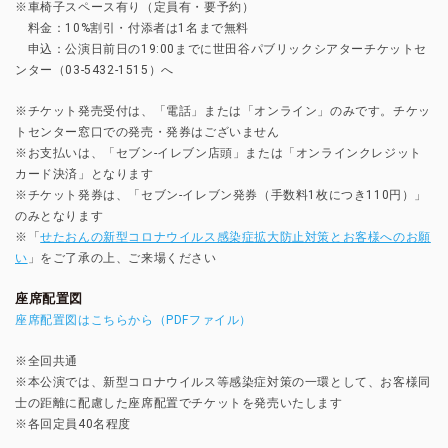
※車椅子スペース有り（定員有・要予約）
料金：10%割引・付添者は1名まで無料
申込：公演日前日の19:00までに世田谷パブリックシアターチケットセ
ンター（03-5432-1515）へ
※チケット発売受付は、「電話」または「オンライン」のみです。チケッ
トセンター窓口での発売・発券はございません
※お支払いは、「セブン-イレブン店頭」または「オンラインクレジット
カード決済」となります
※チケット発券は、「セブン-イレブン発券（手数料1枚につき110円）」
のみとなります
※「
せたおんの新型コロナウイルス感染症拡大防止対策とお客様へのお願
い
」をご了承の上、ご来場ください
座席配置図
座席配置図はこちらから（PDFファイル）
※全回共通
※本公演では、新型コロナウイルス等感染症対策の一環として、お客様同
士の距離に配慮した座席配置でチケットを発売いたします
※各回定員40名程度