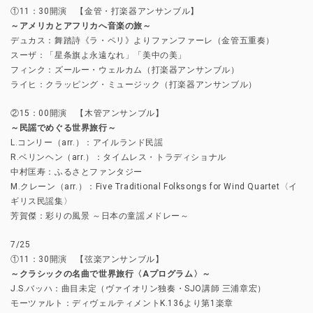
①11：30開演 【金管・打楽器アンサンブル】
～アメリカとアフリカへ音楽の旅～
デュカス：舞踏詩《ラ・ペリ》よりファンファーレ（金管五重奏）
スーザ：「星条旗よ永遠なれ」「美中の美」
フィンク：ズールー・ウェルカム（打楽器アンサンブル）
ライヒ：クラッピング・ミュージック（打楽器アンサンブル）
②15：00開演 【木管アンサンブル】
～民謡でめぐる世界旅行～
L.コンリー（arr.）：アイルランド民謡
R.ベリンヘン（arr.）：タイムレス・トラディショナル
中村匡寿：ふるさとファンタジー
M.クレーン（arr.）：Five Traditional Folksongs for Wind Quartet〈イ
ギリス民謡集〉
芳賀傑：彩りの風景 ～日本の童謡メドレー～
7/25
①11：30開演 【弦楽アンサンブル】
～クラシックの名曲で世界旅行〈Aプログラム〉～
J.S.バッハ：曲目未定（ヴァイオリン独奏・SJO講師 三浦章宏）
モーツァルト：ディヴェルティメントK.136より第1楽章