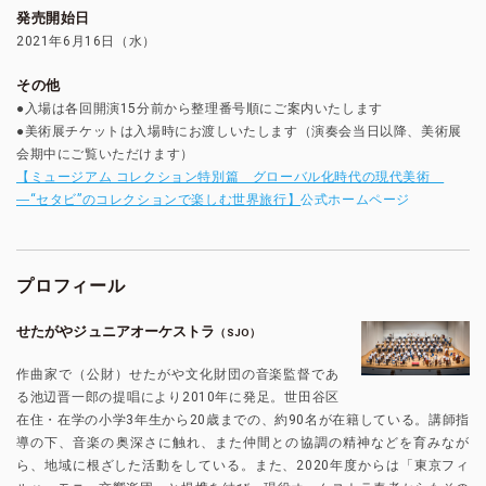
発売開始日
2021年6月16日（水）
その他
●入場は各回開演15分前から整理番号順にご案内いたします
●美術展チケットは入場時にお渡しいたします（演奏会当日以降、美術展
会期中にご覧いただけます）
【ミュージアム コレクション特別篇 グローバル化時代の現代美術
―“セタビ”のコレクションで楽しむ世界旅行】
公式ホームページ
プロフィール
せたがやジュニアオーケストラ
（SJO）
作曲家で（公財）せたがや文化財団の音楽監督であ
る池辺晋一郎の提唱により2010年に発足。世田谷区
在住・在学の小学3年生から20歳までの、約90名が在籍している。講師指
導の下、音楽の奥深さに触れ、また仲間との協調の精神などを育みなが
ら、地域に根ざした活動をしている。また、2020年度からは「東京フィ