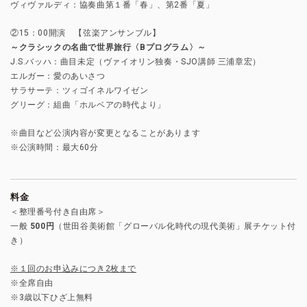
ヴィヴァルディ：協奏曲第１番「春」、第2番「夏」
②15：00開演 【弦楽アンサンブル】
～クラシックの名曲で世界旅行〈Bプログラム〉～
J.S.バッハ：曲目未定（ヴァイオリン独奏・SJO講師 三浦章宏）
エルガー：愛のあいさつ
サラサーテ：ツィゴイネルワイゼン
グリーグ：組曲「ホルベアの時代より」
※曲目など公演内容が変更となることがあります
※公演時間：最大60分
料金
＜整理番号付き自由席＞
一般
500円
（世田谷美術館「グローバル化時代の現代美術」展チケット付
き）
※１回のお申込みにつき2枚まで
※全席自由
※3歳以下ひざ上無料