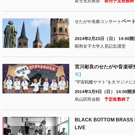
富士見丘教会
前売予定枚数終
ベート
せたがや名曲コンサート
2014年2月23日（日） 14:00
昭和女子大学人見記念講堂
宮川彬良のせたがや音楽研
可】
“宇宙戦艦ヤマト”を大マジメに
2014年3月9日（日） 14:00開
烏山区民会館
予定枚数終了
BLACK BOTTOM BRASS
LIVE