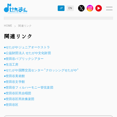
JP
EN
HOME
関連リンク
関連リンク
●せたがやジュニアオーケストラ
●公益財団法人 せたがや文化財団
●世田谷パブリックシアター
●生活工房
●せたがや国際交流センター "クロッシングせたがや"
●世田谷美術館
●世田谷文学館
●世田谷フィルハーモニー管弦楽団
●世田谷区民合唱団
●世田谷区民吹奏楽団
●世田谷区