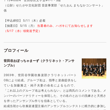
〒154-0004 世田谷区太子堂4-1-1・5階
（公財）せたがや文化財団 音楽事業部「せたおん まちなかコンサート」
係
【申込締切】 5/11（木）必着
【抽選日】 5/15（月）
当選者のみ、ハガキにてお知らせします
（5/17（水）頃発送予定）
プロフィール
世田谷おぼっちゃまーず（クラリネット・アンサ
ンブル）
2003年、世田谷学園吹奏楽部クラリネットパート
OBにより結成。グループ名は、指導と楽曲提供をし
ている加藤雅之・純子夫妻の命名によるもので、
「これ以上のグループ名は考えられない」とは両氏のコメントである。メ
ンバーのパーソナリティーを体現した、その名のとおりの洗練さと天然さ
を伴ったアンサンブル作りを信条としている。
結成当初から吹奏楽連盟主催のアンサンブルコンテストに精力的に参加し