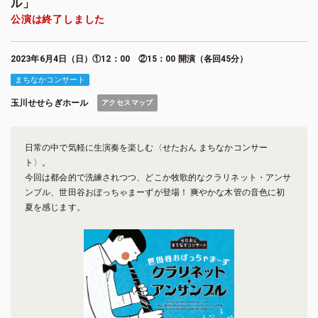
ル」
公演は終了しました
2023年6月4日（日）①12：00 ②15：00 開演（各回45分）
まちなかコンサート
玉川せせらぎホール
アクセスマップ
日常の中で気軽に生演奏を楽しむ〈せたおん まちなかコンサー
ト〉。
今回は都会的で洗練されつつ、どこか牧歌的なクラリネット・アンサ
ンブル、世田谷おぼっちゃまーずが登場！ 爽やかな木管の音色に初
夏を感じます。