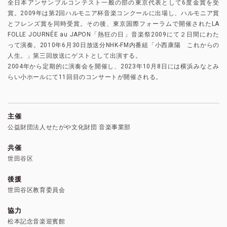
全日本アンサンブルコンテスト一般の部の東京代表として6度金賞を受
賞。2009年は第2回ハルモニア杯音楽コンクールに出場し、ハルモニア賞
とフレンズ賞を同時受賞。その後、東京国際フォーラムで開催されたLA
FOLLE JOURNÉE au JAPON「熱狂の日」音楽祭2009にて２日間にわた
って演奏。2010年6月30日放送分NHK-FM内番組「小西康陽 これからの
人生。」第三回放送にゲストとして出演する。
2004年から定期的に演奏会を開催し、2023年10月8日には横浜みなとみ
らい小ホールにて11回目のコンサートが開催される。
主催
公益財団法人せたがや文化財団 音楽事業部
共催
世田谷区
後援
世田谷区教育委員会
協力
松本記念音楽迎賓館