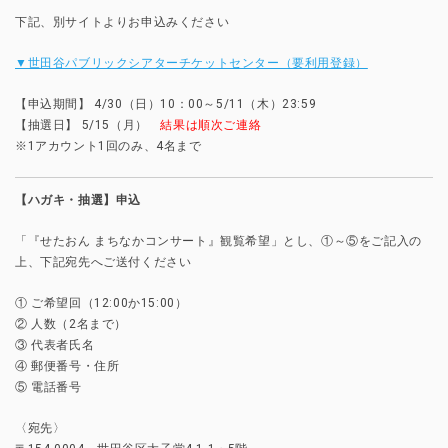
下記、別サイトよりお申込みください
▼世田谷パブリックシアターチケットセンター（要利用登録）
【申込期間】 4/30（日）10：00～5/11（木）23:59
【抽選日】 5/15（月）
結果は順次ご連絡
※1アカウント1回のみ、4名まで
【ハガキ・抽選】申込
「『せたおん まちなかコンサート』観覧希望」とし、①～⑤をご記入の
上、下記宛先へご送付ください
① ご希望回（12:00か15:00）
② 人数（2名まで）
③ 代表者氏名
④ 郵便番号・住所
⑤ 電話番号
〈宛先〉