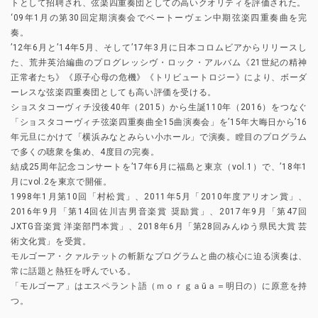
トとして招聘され、弦楽四重奏団としての高いクオリティを評価された。
‘09年1月の第30回定期演奏会でベートーヴェン中期弦楽四重奏曲を完
奏。
’12年6月と’14年5月、そして’17年3月に日本コロムビアからリリースし
た、荒井英治編曲のプログレッシヴ・ロック・アルバム《21世紀の精神
正常者たち》《原子心母の危機》《トリビュートロジー》により、ボーダ
ーレスな弦楽四重奏団としても高い評価を受ける。
ショスタコーヴィチ没後40年（2015）から生誕110年（2016）をつなぐ
「ショスタコーヴィチ弦楽四重奏曲全15曲演奏会」を’15年大晦日から’16
年元旦にかけて「横浜みなとみらい小ホール」で演奏。瞠目のプログラム
で多くの聴衆を集め、4度目の完奏。
結成25周年記念コンサートを’17年6月に福島と東京（vol.1）で、’18年1
月にvol.2を東京で開催。
1998年1月第10回「村松賞」、2011年5月「2010年度アリオン賞」、
2016年9月「第14回佐川吉男音楽賞 奨励賞」、2017年9月「第47回
JXTG音楽賞 洋楽部門本賞」、2018年6月「第28回みんゆう県民大賞 芸
術文化賞」を受賞。
モルゴーア・クァルテットの斬新なプログラムと曲の核心に迫る演奏は、
常に話題と熱狂を呼んでいる。
「モルゴーア」はエスペラント語（ｍｏｒｇａŭａ＝明日の）に原意を持
つ。