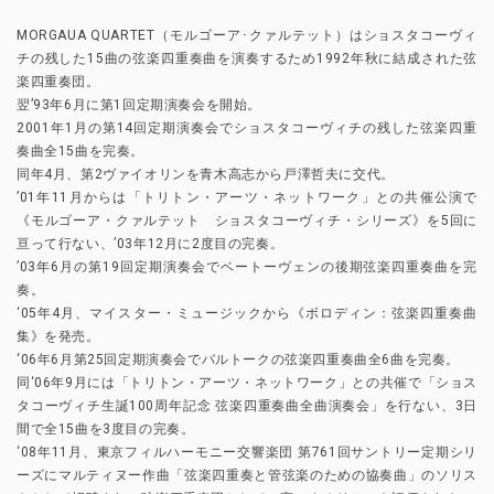
MORGAUA QUARTET（モルゴーア･クァルテット）はショスタコーヴィ
チの残した15曲の弦楽四重奏曲を演奏するため1992年秋に結成された弦
楽四重奏団。
翌’93年6月に第1回定期演奏会を開始。
2001年1月の第14回定期演奏会でショスタコーヴィチの残した弦楽四重
奏曲全15曲を完奏。
同年4月、第2ヴァイオリンを青木高志から戸澤哲夫に交代。
’01年11月からは「トリトン・アーツ・ネットワーク」との共催公演で
《モルゴーア・クァルテット ショスタコーヴィチ・シリーズ》を5回に
亘って行ない、’03年12月に2度目の完奏。
’03年6月の第19回定期演奏会でベートーヴェンの後期弦楽四重奏曲を完
奏。
‘05年4月、マイスター・ミュージックから《ボロディン：弦楽四重奏曲
集》を発売。
‘06年6月第25回定期演奏会でバルトークの弦楽四重奏曲全6曲を完奏。
同‘06年9月には「トリトン・アーツ・ネットワーク」との共催で「ショス
タコーヴィチ生誕100周年記念 弦楽四重奏曲全曲演奏会」を行ない、3日
間で全15曲を3度目の完奏。
‘08年11月、東京フィルハーモニー交響楽団 第761回サントリー定期シリ
ーズにマルティヌー作曲「弦楽四重奏と管弦楽のための協奏曲」のソリス