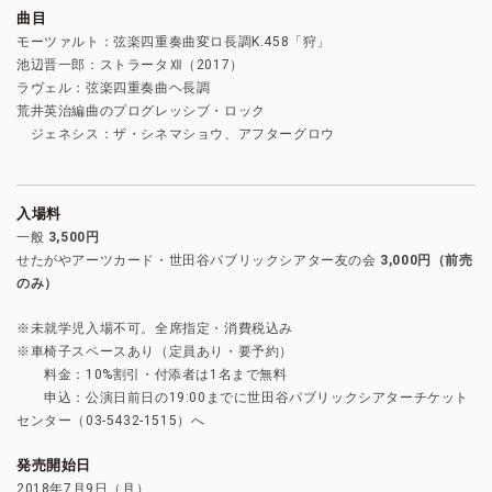
曲目
モーツァルト：弦楽四重奏曲変ロ長調K.458「狩」
池辺晋一郎：ストラータⅫ（2017）
ラヴェル：弦楽四重奏曲ヘ長調
荒井英治編曲のプログレッシブ・ロック
ジェネシス：ザ・シネマショウ、アフターグロウ
入場料
一般
3,500円
せたがやアーツカード・世田谷パブリックシアター友の会
3,000円（前売
のみ）
※未就学児入場不可。全席指定・消費税込み
※車椅子スペースあり（定員あり・要予約）
料金：10%割引・付添者は1名まで無料
申込：公演日前日の19:00までに世田谷パブリックシアターチケット
センター（03-5432-1515）へ
発売開始日
2018年7月9日（月）