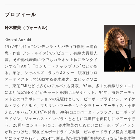
プロフィール
鈴木聖美（ヴォーカル）
Kiyomi Suzuki
1987年4月1日“シンデレラ・リバティ”(作詞 三浦百
恵・作曲 アン・ルイス)でデビュー。有線大賞新人
賞。その他代表曲に今でもカラオケ上位にランクイ
ンする“TAXI”、“ロンリー・チャップリン”などがあ
る。弟は、シャネルズ、ラッツ&スター、現在はソロ
アーティストして活動する鈴木雅之。エピックソニ
ー、東芝EMIなどで多くのアルバムを発表。93年、多くの有線リクエスト
により“恋のゆくえ”がチャートを駆け上がりヒット。94年、海外アーティ
ストとのコラボレーションの先駆けとして、ピーボ・ブライソン、マイケ
ル・マクドナルド、マリリン・マーティンらグラミー・アーティストを迎
えたアルバム”DUETS”を発表。98年にはロバータ・フラック、ピーボ・ブ
ライソン、ジェームス・イングラムとともに武道館を皮切りにツアーを行
う。20周年コンサートには、鈴木聖美のためだけにピーボ・ブライソン
が駆けつけた。現在ビルボードライブ大阪、ビルボードライブ横浜で定期
的にライブを行う。2024年､杉真理の作詞作曲“奇跡のような日”を鈴木聖