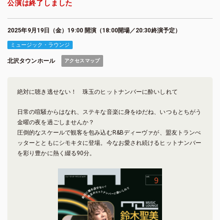
公演は終了しました
2025年9月19日（金）19:00 開演（18:00開場／20:30終演予定）
ミュージック・ラウンジ
北沢タウンホール
アクセスマップ
絶対に聴き逃せない！ 珠玉のヒットナンバーに酔いしれて
日常の喧騒からはなれ、ステキな音楽に身をゆだね、いつもとちがう
金曜の夜を過ごしませんか？
圧倒的なスケールで観客を包み込むR&Bディーヴァが、盟友トランぺ
ッターとともにシモキタに登場。今なお愛され続けるヒットナンバー
を彩り豊かに熱く綴る90分。