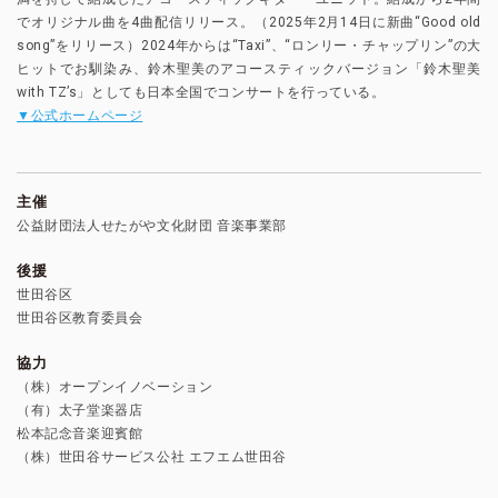
でオリジナル曲を4曲配信リリース。（2025年2月14日に新曲“Good old
song”をリリース）2024年からは“Taxi”、“ロンリー・チャップリン”の大
ヒットでお馴染み、鈴木聖美のアコースティックバージョン「鈴木聖美
with TZ’s」としても日本全国でコンサートを行っている。
▼公式ホームページ
主催
公益財団法人せたがや文化財団 音楽事業部
後援
世田谷区
世田谷区教育委員会
協力
（株）オープンイノベーション
（有）太子堂楽器店
松本記念音楽迎賓館
（株）世田谷サービス公社 エフエム世田谷