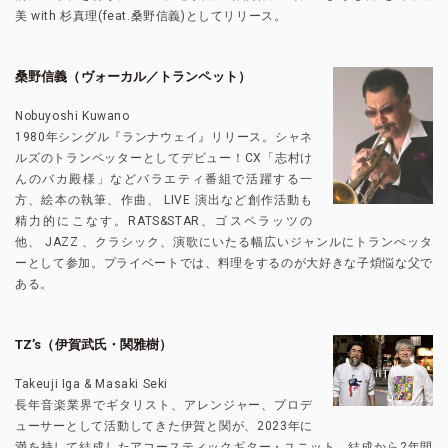
美 with 杉真理(feat.桑野信義)としてリリース。
桑野信義（ヴォーカル／トランペット）
Nobuyoshi Kuwano
1980年シングル『ランナウェイ』リリース。シャネ
ルズのトランペッターとしてデビュー！CX「志村け
んのバカ殿様」などバラエティ番組で活躍する一
方、絵本の執筆、作曲、 LIVE 演出など創作活動も
精力的にこなす。RATS&STAR、ゴスペラッツの
他、 JAZZ 、クラシック、演歌にいたる幅広いジャンルにトランぺッタ
ーとして参加。プライベートでは、料理をするのが大好きな子煩悩な父で
ある。
TZ’s（伊賀武氏・関雅樹）
Takeuji Iga & Masaki Seki
長年音楽業界でギタリスト、アレンジャー、プロデ
ューサーとして活動してきた伊賀と関が、2023年に
満を持して結成したアコースティックギター・ユニット。結成から2年間