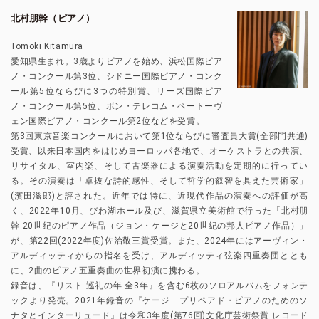
北村朋幹（ピアノ）
Tomoki Kitamura
愛知県生まれ。3歳よりピアノを始め、浜松国際ピア
ノ・コンクール第3位、シドニー国際ピアノ・コンク
ール第5位ならびに3つの特別賞、リーズ国際ピア
ノ・コンクール第5位、ボン・テレコム・ベートーヴ
ェン国際ピアノ・コンクール第2位などを受賞。
第3回東京音楽コンクールにおいて第1位ならびに審査員大賞(全部門共通)
受賞、以来日本国内をはじめヨーロッパ各地で、オーケストラとの共演、
リサイタル、室内楽、そして古楽器による演奏活動を定期的に行ってい
る。その演奏は「卓抜な詩的感性、そして哲学的叡智を具えた芸術家」
(濱田滋郎)と評された。近年では特に、近現代作品の演奏への評価が高
く、2022年10月、びわ湖ホール及び、滋賀県立美術館で行った「北村朋
幹 20世紀のピアノ作品（ジョン・ケージと20世紀の邦人ピアノ作品）」
が、第22回(2022年度)佐治敬三賞受賞。また、2024年にはアーヴィン・
アルディッティからの指名を受け、アルディッティ弦楽四重奏団ととも
に、2曲のピアノ五重奏曲の世界初演に携わる。
録音は、『リスト 巡礼の年 全3年』を含む6枚のソロアルバムをフォンテ
ックより発売。2021年録音の『ケージ プリペアド・ピアノのためのソ
ナタとインターリュード』は令和3年度(第76回)文化庁芸術祭賞 レコード