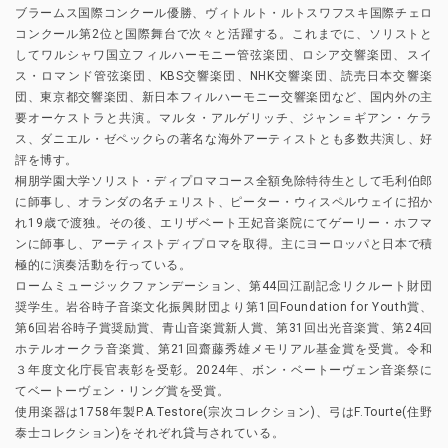
ブラームス国際コンクール優勝、ヴィトルト・ルトスワフスキ国際チェロ
コンクール第2位と国際舞台で次々と活躍する。これまでに、ソリストと
してワルシャワ国立フィルハーモニー管弦楽団、ロシア交響楽団、スイ
ス・ロマンド管弦楽団、KBS交響楽団、NHK交響楽団、読売日本交響楽
団、東京都交響楽団、新日本フィルハーモニー交響楽団など、国内外の主
要オーケストラと共演。マルタ・アルゲリッチ、ジャン＝ギアン・ケラ
ス、ダニエル・ゼペックらの著名な海外アーティストとも多数共演し、好
評を博す。
桐朋学園大学ソリスト・ディプロマコース全額免除特待生として毛利伯郎
に師事し、オランダの名チェリスト、ピーター・ウィスペルウェイに招か
れ19歳で渡独。その後、エリザベート王妃音楽院にてゲーリー・ホフマ
ンに師事し、アーティストディプロマを取得。主にヨーロッパと日本で積
極的に演奏活動を行っている。
ロームミュージックファンデーション、第44回江副記念リクルート財団
奨学生。岩谷時子音楽文化振興財団より第1回Foundation for Youth賞、
第6回岩谷時子賞奨励賞、青山音楽賞新人賞、第31回出光音楽賞、第24回
ホテルオークラ音楽賞、第21回齋藤秀雄メモリアル基金賞を受賞。令和
３年度文化庁長官表彰を受彰。2024年、ボン・ベートーヴェン音楽祭に
てベートーヴェン・リング賞を受賞。
使用楽器は1758年製P.A.Testore(宗次コレクション)、弓はF.Tourte(住野
泰士コレクション)をそれぞれ貸与されている。