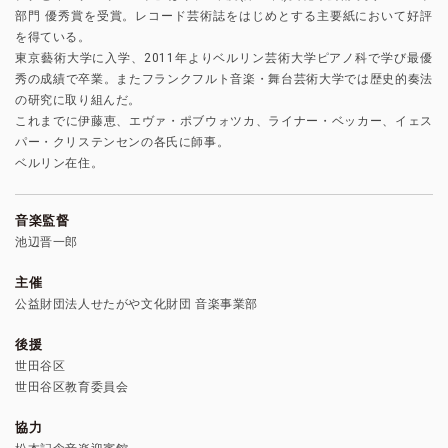
部門 優秀賞を受賞。レコード芸術誌をはじめとする主要紙において好評
を得ている。
東京藝術大学に入学、2011年よりベルリン芸術大学ピアノ科で学び最優
秀の成績で卒業。またフランクフルト音楽・舞台芸術大学では歴史的奏法
の研究に取り組んだ。
これまでに伊藤恵、エヴァ・ポブウォツカ、ライナー・ベッカー、イェス
パー・クリステンセンの各氏に師事。
ベルリン在住。
音楽監督
池辺晋一郎
主催
公益財団法人せたがや文化財団 音楽事業部
後援
世田谷区
世田谷区教育委員会
協力