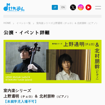
JP
EN
HOME
イベント一覧
室内楽シリーズ上野通明（チェロ）＆ 北村朋幹（ピアノ）
公演・イベント詳細
室内楽シリーズ
上野通明
＆ 北村朋幹
（チェロ）
（ピアノ）
【未就学児入場不可】