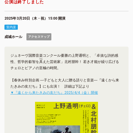
公演は終了しました
2025年3月20日（木・祝）15:00 開演
室内楽
成城ホール
アクセスマップ
ジュネーヴ国際音楽コンクール優勝の上野通明と、「卓抜な詩的感
そな
性、哲学的叡智を
具
えた芸術家」北村朋幹！ 若き才能が繰り広げる
チェロとピアノの至極の時間。
【春休み特別企画 ―子どもと大人に贈る語りと音楽―『遠くから来
たきみの友だち』】にも出演！ 詳細は下記より
▼『遠くから来たきみの友だち』2025/4/4（金）開催