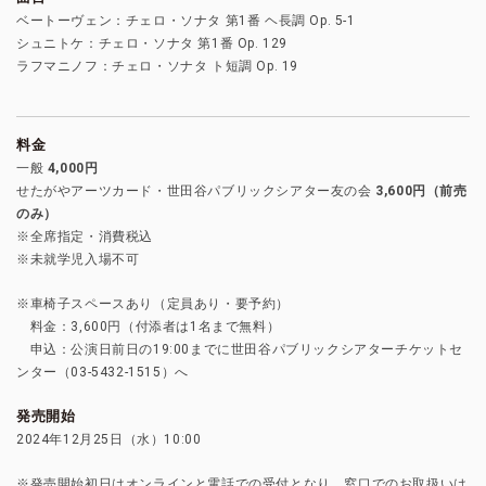
ベートーヴェン：チェロ・ソナタ 第1番 ヘ長調 Op. 5-1
シュニトケ：チェロ・ソナタ 第1番 Op. 129
ラフマニノフ：チェロ・ソナタ ト短調 Op. 19
料金
一般
4,000円
せたがやアーツカード・世田谷パブリックシアター友の会
3,600円（前売
のみ）
※全席指定・消費税込
※未就学児入場不可
※車椅子スペースあり（定員あり・要予約）
料金：3,600円（付添者は1名まで無料）
申込：公演日前日の19:00までに世田谷パブリックシアターチケットセ
ンター（03-5432-1515）へ
発売開始
2024年12月25日（水）10:00
※発売開始初日はオンラインと電話での受付となり、窓口でのお取扱いは