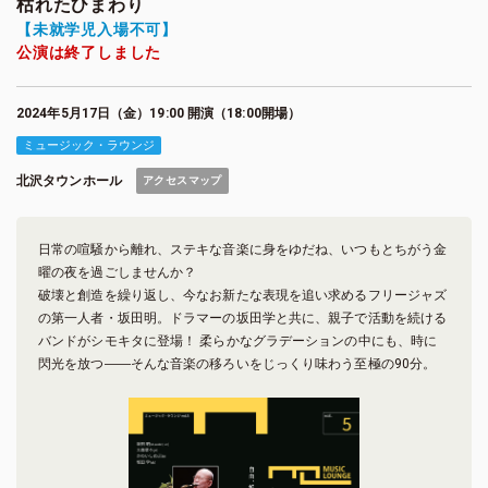
枯れたひまわり
【未就学児入場不可】
公演は終了しました
2024年5月17日（金）19:00 開演（18:00開場）
ミュージック・ラウンジ
北沢タウンホール
アクセスマップ
日常の喧騒から離れ、ステキな音楽に身をゆだね、いつもとちがう金
曜の夜を過ごしませんか？
破壊と創造を繰り返し、今なお新たな表現を追い求めるフリージャズ
の第一人者・坂田明。ドラマーの坂田学と共に、親子で活動を続ける
バンドがシモキタに登場！ 柔らかなグラデーションの中にも、時に
閃光を放つ――そんな音楽の移ろいをじっくり味わう至極の90分。