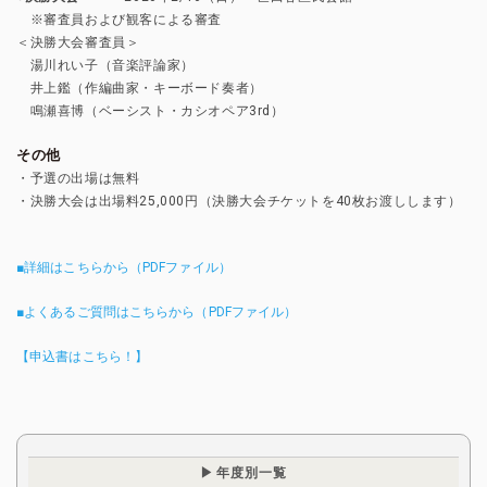
※審査員および観客による審査
＜決勝大会審査員＞
湯川れい子（音楽評論家）
井上鑑（作編曲家・キーボード奏者）
鳴瀬喜博（ベーシスト・カシオペア3rd）
その他
・予選の出場は無料
・決勝大会は出場料25,000円（決勝大会チケットを40枚お渡しします）
■詳細はこちらから（PDFファイル）
■よくあるご質問はこちらから（PDFファイル）
【申込書はこちら！】
年度別一覧