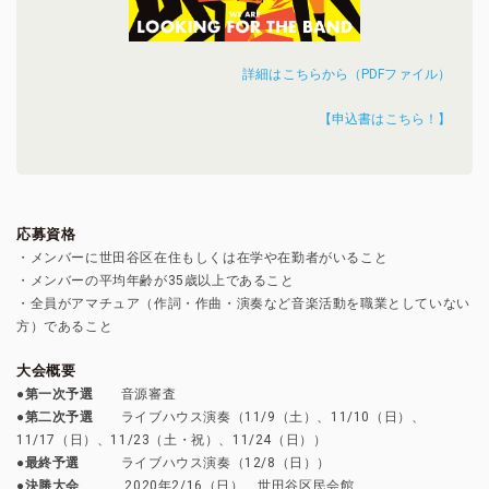
詳細はこちらから（PDFファイル）
【申込書はこちら！】
応募資格
・メンバーに世田谷区在住もしくは在学や在勤者がいること
・メンバーの平均年齢が35歳以上であること
・全員がアマチュア（作詞・作曲・演奏など音楽活動を職業としていない
方）であること
大会概要
●
第一次予選
音源審査
●
第二次予選
ライブハウス演奏（11/9（土）、11/10（日）、
11/17（日）、11/23（土・祝）、11/24（日））
●
最終予選
ライブハウス演奏（12/8（日））
●
決勝大会
2020年2/16（日） 世田谷区民会館