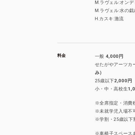
M.ラヴェル:オン
M.ラヴェル:水の戯
H.カスキ:激流
料金
一般
4,000円
せたがやアーツカ
み）
25歳以下
2,000円
小・中・高校生
1,
※全席指定・消費
※未就学児入場不
※学割・25歳以
※車椅子スペース