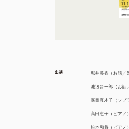
出演
堀井美香（お話
池辺晋一郎（お
嘉目真木子（ソ
高田恵子（ピア
松本和将（ピア