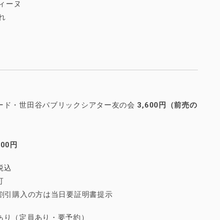
ディーヌ
れ
ード・世田谷パブリックシアター友の会
3,600円（前売の
000円
税込
可
下割引購入の方は当日要証明書提示
あり（定員あり・要予約）