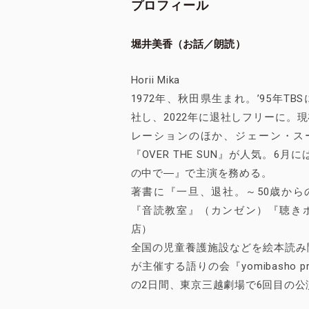
プロフィール
堀井美香（お話／朗読）
Horii Mika
1972年、秋田県生まれ。ʼ95年T
社し、2022年に退社しフリーに。
レーションのほか、ジェーン・スーさ
『OVER THE SUN』が人気。6
の中で―』で主演を務める。
著書に『一旦、退社。～50歳から
『音読教室』（カンゼン）『聴き
店）
全国の児童養護施設などを絵本読み
が主催する語りの会『yomibasho pr
の2日間、東京三越劇場で6回目の公