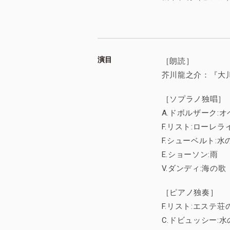
演目
［朗読］
芥川龍之介：『大
［ソプラノ独唱］
A.ドボルザーク:
F.リスト:ローレラ
F.シューベルト:
E.ショーソン:雨
V.ダンディ:海の歌
［ピアノ独奏］
F.リスト:エステ
C.ドビュッシー: