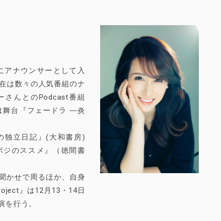
BSにアナウンサーとして入
現在は数々の人気番組のナ
んとのPodcast番組
月には舞台『フェードラ ―炎
の独立日記』(大和書房)
ポジのススメ』（徳間書
聞かせで周るほか、自身
oject』は12月13・14日
演を行う。