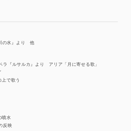
川の水』より 他
オペラ『ルサルカ』より アリア「月に寄せる歌」
イ
水の上で歌う
荘の噴水
水の反映