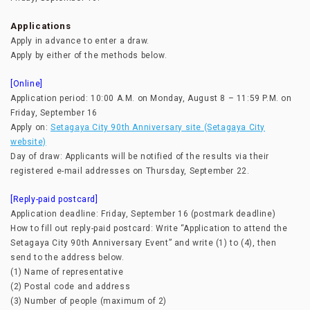
Applications
Apply in advance to enter a draw.
Apply by either of the methods below.
[Online]
Application period: 10:00 A.M. on Monday, August 8 – 11:59 P.M. on
Friday, September 16
Apply on:
Setagaya City 90th Anniversary site (Setagaya City
website)
Day of draw: Applicants will be notified of the results via their
registered e-mail addresses on Thursday, September 22.
[Reply-paid postcard]
Application deadline: Friday, September 16 (postmark deadline)
How to fill out reply-paid postcard: Write “Application to attend the
Setagaya City 90th Anniversary Event” and write (1) to (4), then
send to the address below.
(1) Name of representative
(2) Postal code and address
(3) Number of people (maximum of 2)