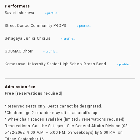
Performers
Sayuri Ishikawa
＞profile…
Street Dance Community PROPS
＞profile…
Setagaya Junior Chorus
＞profile…
GOSMAC Choir
＞profile…
Komazawa University Senior High School Brass Band
＞profile…
Admission fee
Free [reservations required]
*Reserved seats only. Seats cannot be designated.
*Children age 2 or under may sit in an adult’s lap.
* Wheelchair spaces available (limited / reservations required)
Reservations: Call the Setagaya City General Affairs Division (03-
5432-2062: 9:00 A.M. – 5:00 P.M. on weekdays) by 5:00 P.M. on
Friday, September 16.