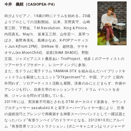
今井 義頼（CASIOPEA-P4）
幼少よりピアノ、14歳の時にドラムを始める。20歳
よりプロとしての活動開始。 以来、宮野真守、山崎
育三郎、下野紘、T.M.Revolution、King & Prince、
内田真礼、May’n、 坂東玉三郎、山寺宏一、真琴つ
ばさ、春野寿美礼、凰稀かなめ、K-POPアーティス
トJun.K(from.2PM)、SHINee 等、超特急、ササキ
オサム(ex.MoonChild)、栄喜(SIAM SHADE)、野獣
王国、ジャズピアニスト桑原あい TrioProject、他多くのアーティストの
ツアーやライブサポート、レコーディングに参加。
また、生ドラムに電子ドラム YAMAHA DTX を組み込んだハイブリッドキ
ットドラムを駆使したユニット“DTXperiment”で、中国、アジア と国内
外問わず、ソロアーティスト活動も展開。演奏のみにとどまらず、作曲や
アレンジも行い、自身主宰のセッションライブ、ドラム イベントを企
画、ジャンルを問わず活動している。
2011年には、実演奏不可能とされる DTM ボーカロイド楽曲を、サウンド
プロデューサー sasakuleU.K と若手スーパープレイヤー達により、圧巻
の超絶技巧とアレンジで再構築する神業スーパーバンドとして一躍話題と
なったバンド“有形ランペイジ”のドラマーとなる。2012年10月にアルバ
ム『有形世界リコンストラクション』(ポニーキャニオン)よりメジャーデ