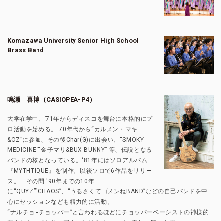
Komazawa University Senior High School
Brass Band
鳴瀬 喜博（CASIOPEA-P4）
大学在学中、’71年からディスコを舞台に本格的にプ
ロ活動を始める。 70年代から“カルメン・マキ
&OZ”に参加、その後Char(G)に出会い、“SMOKY
MEDICINE”“金子マリ&BUX BUNNY” 等、伝説となる
バンドの核となっている。‘81年にはソロアルバム
『MYTHTIQUE』を制作。以後ソロで6作品をリリー
ス。 その間 '90年までの10年
に“QUYZ”“CHAOS”、“うるさくてゴメンねBAND”などの自己バンドを中
心にセッションなども精力的に活動。
“ナルチョ=チョッパー”と言われるほどにチョッパーベーシストの神様的