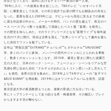
存在となっており、国内におけるチョッパー奏法の第一人者。
‘90年に入り、一大旋風を巻き起こした、TBSテレビ「いかすバンド天
国」に審査員として出演。その辛口批評でお茶の間でもお馴染みの存在と
なった。還暦を迎えた2009年には、デビューから現在に至るまでの多岐
に渡る作品群の中から、メーカーや時代、バンドの壁を越えて、珠玉のベ
ース ベースプレイ数々を厳選して収録したベスト盤『宴暦』を発売し、
その歴史を知らしめた。そのライブシリーズとなる“宴暦ライブ”を毎年誕
生月の11月に慣行。現在は古希を迎え、“古希シリーズ”として趣向を凝ら
した演目でファンを魅了している。
近年は “野獣王国”“EnTRANS”“チョパレボ”“ヒダヤルナル”“URUGOME”
等、多くのバンドに参加。 メンバーの世代やジャンルにとらわれる事無
く、数多くのセッションをこなす。2015年、爆笑と驚きに満ちた波瀾万
丈の人生と、日本のロック・シーン、フュージョン・シーンをリアルな空
気感を閉じ込めた自伝『ナルチョのおれにもトコトン思いっきし言わして
♪』を発売、各界の注目を集めた。2018年より’76年デビューの “金子マリ
&BUX BUNNY” を再始動、2019年にはオリジナルアルバムを発売、話題
となる。
東京音楽大学の客員教授もつとめ、後輩の育成に力を注いでいる。
常にトップランナーとして走り続ける男・鳴瀬喜博、その幅広い プレイ
からますます目が離せない。