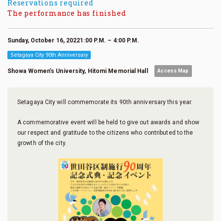
Reservations required
The performance has finished
Sunday, October 16, 20221:00 P.M. – 4:00 P.M.
Setagaya City 90th Anniversary
Showa Women’s University, Hitomi Memorial Hall
Access Map
Setagaya City will commemorate its 90th anniversary this year.
A commemorative event will be held to give out awards and show
our respect and gratitude to the citizens who contributed to the
growth of the city.